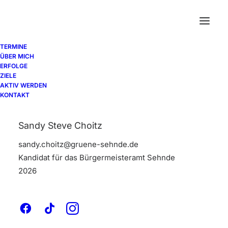
TERMINE
ÜBER MICH
A
r
t
H
u
b
ub
ArtHub
ERFOLGE
ZIELE
AKTIV WERDEN
KONTAKT
Sandy Steve Choitz
sandy.choitz@gruene-sehnde.de
Kandidat für das Bürgermeisteramt Sehnde
2026