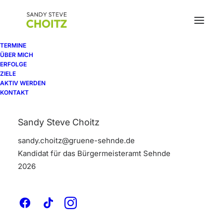
TERMINE
ÜBER MICH
ERFOLGE
ZIELE
AKTIV WERDEN
Background Animated
KONTAKT
Sandy Steve Choitz
With the Background Animated you can
sandy.choitz@gruene-sehnde.de
engage your website users with an
Kandidat für das Bürgermeisteramt Sehnde
immersive and captivating experience that
2026
brings your pages to life.