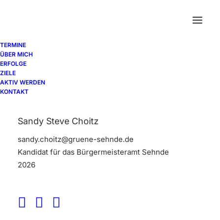
TERMINE
ÜBER MICH
ERFOLGE
ZIELE
AKTIV WERDEN
KONTAKT
[yith_wcwl_wishlist]
Sandy Steve Choitz
sandy.choitz@gruene-sehnde.de
Kandidat für das Bürgermeisteramt Sehnde
2026