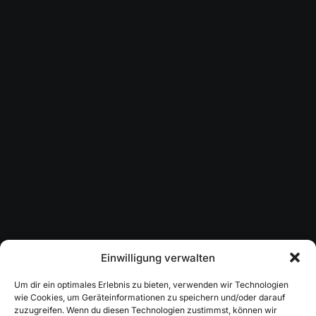
Adv
,
Branding
Einwilligung verwalten
Um dir ein optimales Erlebnis zu bieten, verwenden wir Technologien
wie Cookies, um Geräteinformationen zu speichern und/oder darauf
zuzugreifen. Wenn du diesen Technologien zustimmst, können wir